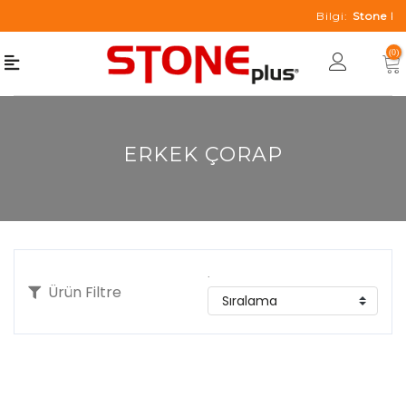
Bilgi:
Stone Plus'
(0)
ERKEK ÇORAP
.
Ürün Filtre