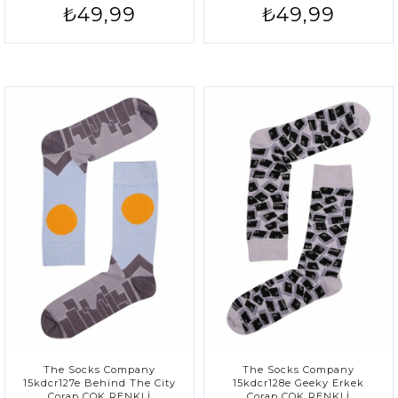
₺49,99
₺49,99
The Socks Company
The Socks Company
15kdcr127e Behind The City
15kdcr128e Geeky Erkek
Çorap ÇOK RENKLİ
Çorap ÇOK RENKLİ