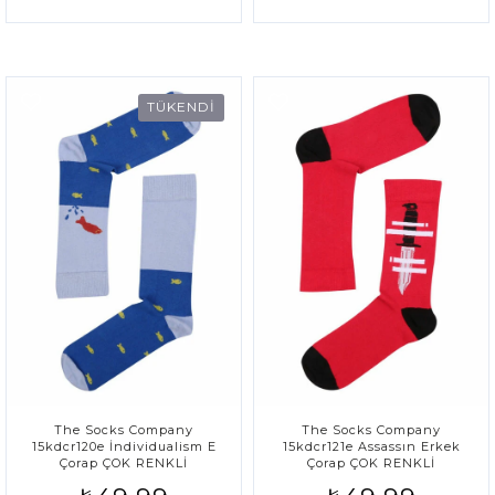
TÜKENDİ
The Socks Company
The Socks Company
15kdcr120e İndividualism E
15kdcr121e Assassın Erkek
Çorap ÇOK RENKLİ
Çorap ÇOK RENKLİ