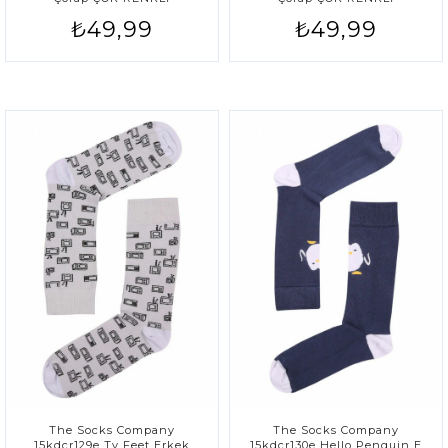
₺49,99
₺49,99
The Socks Company
The Socks Company
15kdcr129e Tv Feet Erkek
15kdcr130e Hello Penguin E