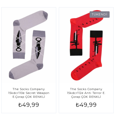
TÜKENDİ
The Socks Company
The Socks Company
15kdcr110e Secret Weapon
15kdcr112e Anti Terror E.
E.çorap ÇOK RENKLİ
Çorap ÇOK RENKLİ
₺49,99
₺49,99