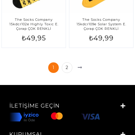
The Socks Company
The Socks Company
15kdcr102e Highly Toxic E.
15kdcr109e Solar System E.
Çorap ÇOK RENKLİ
Çorap ÇOK RENKLİ
₺49,95
₺49,99
1
2
İLETIŞIME GEÇIN
KURUMSAL